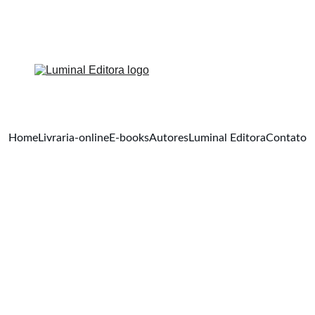
Home
Livraria-online
E-books
Autores
Luminal Editora
Contato