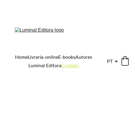
25%
Home
Livraria-online
E-books
Autores
PT
Luminal Editora
Contato
Conta